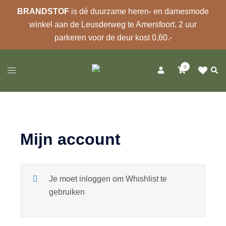
BRANDSTOF
is dé duurzame heren- en damesmode
winkel aan de Leusderweg te Amersfoort. 2 uur
parkeren voor de deur kost 0,60.-
Ga
0
naar
Zoek
Toggle
de
menu
inhoud
Mijn account
Je moet inloggen om Whishlist te
gebruiken