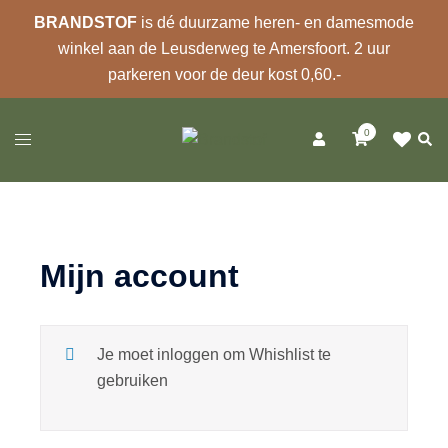
BRANDSTOF
is dé duurzame heren- en damesmode
winkel aan de Leusderweg te Amersfoort. 2 uur
parkeren voor de deur kost 0,60.-
Ga
0
naar
Zoek
Toggle
de
menu
inhoud
Mijn account
Je moet inloggen om Whishlist te
gebruiken