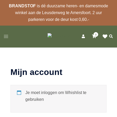
BRANDSTOF
is dé duurzame heren- en damesmode
winkel aan de Leusderweg te Amersfoort. 2 uur
parkeren voor de deur kost 0,60.-
Ga
0
naar
Zoek
Toggle
de
menu
inhoud
Mijn account
Je moet inloggen om Whishlist te
gebruiken