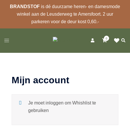
BRANDSTOF
is dé duurzame heren- en damesmode
winkel aan de Leusderweg te Amersfoort. 2 uur
parkeren voor de deur kost 0,60.-
Ga
0
naar
Zoek
Toggle
de
menu
inhoud
Mijn account
Je moet inloggen om Whishlist te
gebruiken