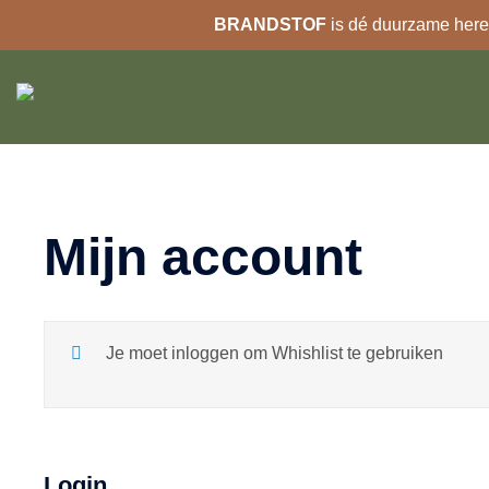
BRANDSTOF
is dé duurzame heren
Ga
naar
de
inhoud
Mijn account
Je moet inloggen om Whishlist te gebruiken
Login