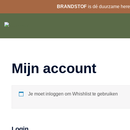
BRANDSTOF
is dé duurzame heren
Ga
naar
de
inhoud
Mijn account
Je moet inloggen om Whishlist te gebruiken
Login