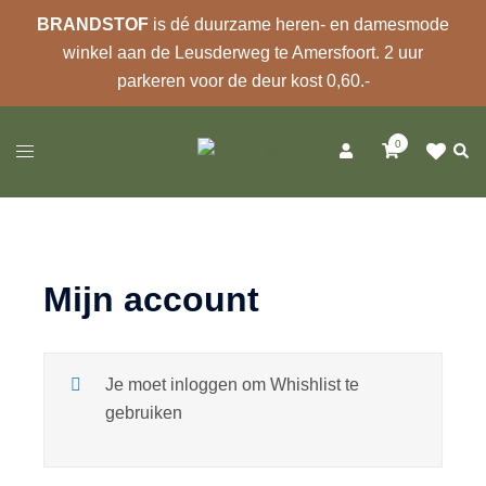
BRANDSTOF
is dé duurzame heren- en damesmode
winkel aan de Leusderweg te Amersfoort. 2 uur
parkeren voor de deur kost 0,60.-
Ga
0
naar
Zoek
Toggle
de
menu
inhoud
Mijn account
Je moet inloggen om Whishlist te
gebruiken