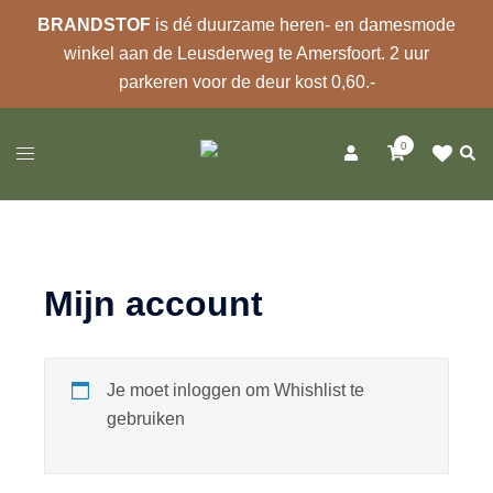
BRANDSTOF
is dé duurzame heren- en damesmode
winkel aan de Leusderweg te Amersfoort. 2 uur
parkeren voor de deur kost 0,60.-
Ga
0
naar
Zoek
Toggle
de
menu
inhoud
Mijn account
Je moet inloggen om Whishlist te
gebruiken