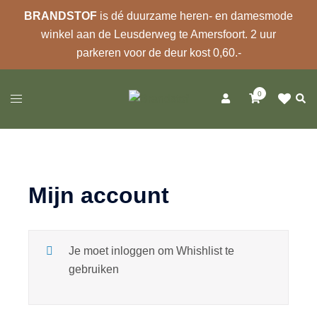
BRANDSTOF
is dé duurzame heren- en damesmode
winkel aan de Leusderweg te Amersfoort. 2 uur
parkeren voor de deur kost 0,60.-
Ga
0
naar
Zoek
Toggle
de
menu
inhoud
Mijn account
Je moet inloggen om Whishlist te
gebruiken