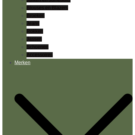
Blouses en Blazers
Broeken
Jeans
Rokken
Jassen
Schoenen
Accessoires
Merken