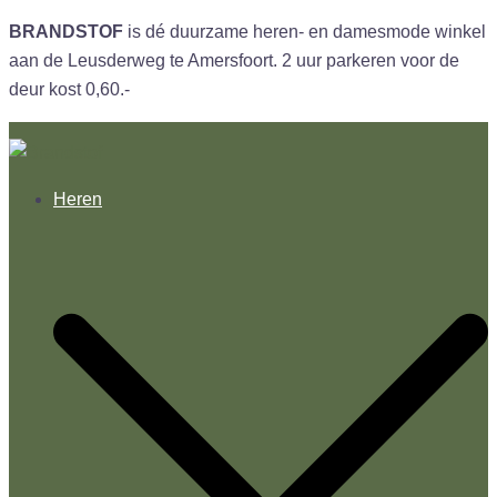
BRANDSTOF
is dé duurzame heren- en damesmode winkel
aan de Leusderweg te Amersfoort. 2 uur parkeren voor de
deur kost 0,60.-
Ga
naar
de
Heren
inhoud