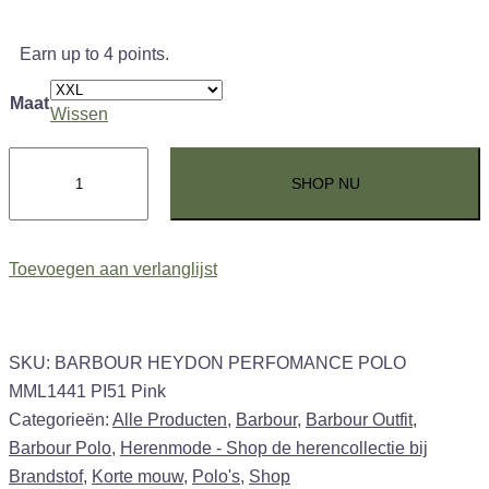
Earn up to 4 points.
Maat
Wissen
BARBOUR
SHOP NU
HEYDON
PERFOMANCE
POLO
Toevoegen aan verlanglijst
Pink
aantal
SKU:
BARBOUR HEYDON PERFOMANCE POLO
MML1441 PI51 Pink
Categorieën:
Alle Producten
,
Barbour
,
Barbour Outfit
,
Barbour Polo
,
Herenmode - Shop de herencollectie bij
Brandstof
,
Korte mouw
,
Polo's
,
Shop