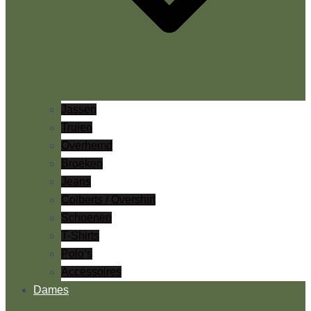
Jassen
Truien
Overhemd
Broeken
Jeans
Colberts / Overshirt
Schoenen
T-Shirts
Polo’s
Accessoires
Dames