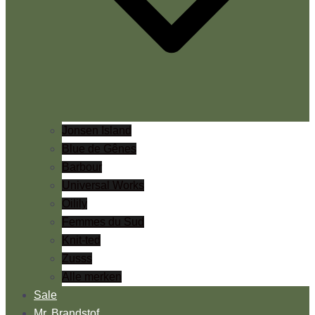
Jonsen Island
Blue de Gênes
Barbour
Universal Works
Oilily
Femmes du Sud
Knit-ted
Zusss
Alle merken
Sale
Mr. Brandstof