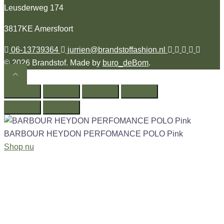
Leusderweg 174
3817KE Amersfoort
06-13739364
jurrien@brandstoffashion.nl
© 2026 Brandstof. Made by
buro_deBom
.
BARBOUR HEYDON PERFOMANCE POLO Pink
Shop nu