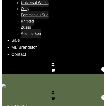
Universal Works
Oilily
Femmes du Sud
Knit-ted
Zusss
Alle merken
Sale
Mr. Brandstof
Contact
0
Toggle
menu
0
Zoeken