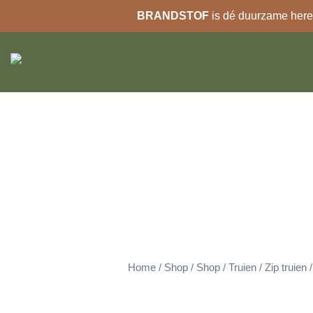
BRANDSTOF
is dé duurzame heren
Ga
naar
de
inhoud
Home
/
Shop
/
Shop
/
Truien
/
Zip truien
/