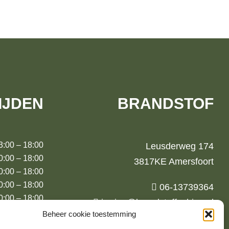
IJDEN
BRANDSTOF
00 – 18:00
Leusderweg 174
00 – 18:00
3817KE Amersfoort
00 – 18:00
:00 – 18:00
06-13739364
00 – 18:00
jurrien@brandstoffashion.nl
00 – 17:00
Beheer cookie toestemming
00 (m.u.v.