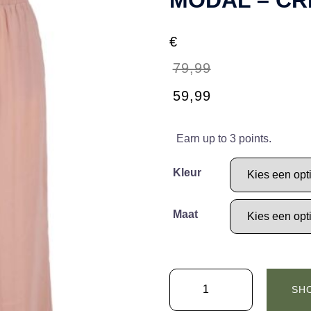
€
79,99
Oorspronkelijke
Huidige
59,99
prijs
prijs
was:
is:
Earn up to 3 points.
€79,99.
€59,99.
Kleur
Maat
Zuss
SH
-