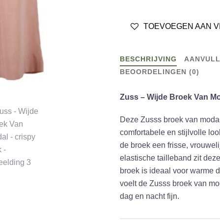
Wijde
Broek
TOEVOEGEN AAN V
Van
Modal
-
BESCHRIJVING
AANVULL
crispy
BEOORDELINGEN (0)
pink
aantal
Zuss – Wijde Broek Van Mo
Deze Zusss broek van modal 
comfortabele en stijlvolle loo
de broek een frisse, vrouweli
elastische tailleband zit dez
broek is ideaal voor warme d
voelt de Zusss broek van mod
dag en nacht fijn.