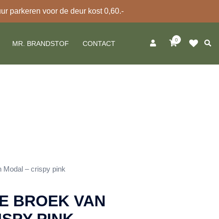
 parkeren voor de deur kost 0,60.-
0
Zoek
MR. BRANDSTOF
CONTACT
 Modal – crispy pink
DE BROEK VAN
ISPY PINK