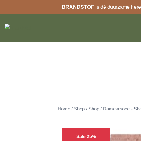
BRANDSTOF
is dé duurzame heren
Ga
naar
de
inhoud
Home
/
Shop
/
Shop
/
Damesmode - Sho
Sale 25%