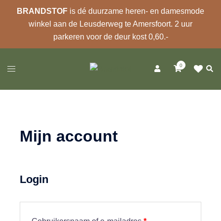
BRANDSTOF
is dé duurzame heren- en damesmode
winkel aan de Leusderweg te Amersfoort. 2 uur
parkeren voor de deur kost 0,60.-
Ga
0
naar
Zoek
Toggle
de
menu
inhoud
Mijn account
Login
Vereist