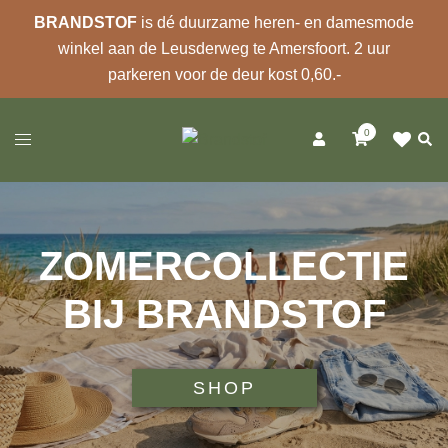
BRANDSTOF
is dé duurzame heren- en damesmode
winkel aan de Leusderweg te Amersfoort. 2 uur
parkeren voor de deur kost 0,60.-
Ga
0
naar
Zoek
Toggle
de
menu
inhoud
ZOMERCOLLECTIE
BIJ BRANDSTOF
SHOP