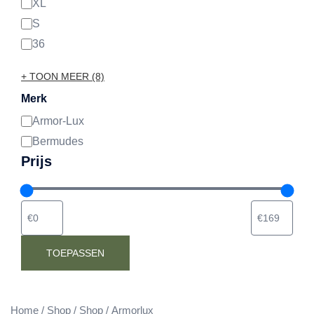
XL
S
36
+ TOON MEER (8)
Merk
Armor-Lux
Merk
Bermudes
Prijs
TOEPASSEN
Home
/
Shop
/
Shop
/ Armorlux