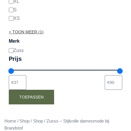
XL
S
XS
+ TOON MEER (1)
Merk
Zuss
Merk
Prijs
TOEPASSEN
Home
/
Shop
/
Shop
/ Zusss – Stijlvolle damesmode bij
Brandstof