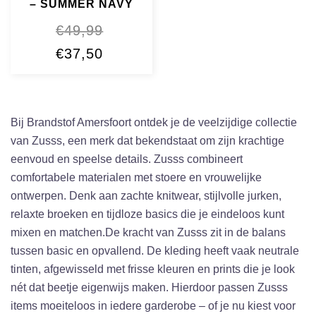
– SUMMER NAVY
€
49,99
Oorspronkelijke
Huidige
€
37,50
prijs
prijs
was:
is:
€49,99.
€37,50.
Bij Brandstof Amersfoort ontdek je de veelzijdige collectie
van Zusss, een merk dat bekendstaat om zijn krachtige
eenvoud en speelse details. Zusss combineert
comfortabele materialen met stoere en vrouwelijke
ontwerpen. Denk aan zachte knitwear, stijlvolle jurken,
relaxte broeken en tijdloze basics die je eindeloos kunt
mixen en matchen.De kracht van Zusss zit in de balans
tussen basic en opvallend. De kleding heeft vaak neutrale
tinten, afgewisseld met frisse kleuren en prints die je look
nét dat beetje eigenwijs maken. Hierdoor passen Zusss
items moeiteloos in iedere garderobe – of je nu kiest voor