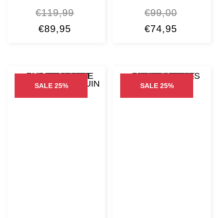
€
119,99
€
99,00
Oorspronkelijke
Huidige
Oorspronkelijke
Huidige
€
89,95
€
74,95
prijs
prijs
prijs
prijs
was:
is:
was:
is:
€119,99.
€89,95.
€99,00.
€74,95.
SALE 25%
SALE 25%