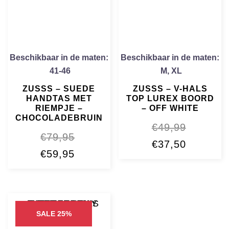
Beschikbaar in de maten:
Beschikbaar in de maten:
41-46
M
,
XL
ZUSSS – SUEDE
ZUSSS – V-HALS
HANDTAS MET
TOP LUREX BOORD
RIEMPJE –
– OFF WHITE
CHOCOLADEBRUIN
€
49,99
€
79,95
Oorspronkelijke
Huidige
€
37,50
Oorspronkelijke
Huidige
€
59,95
prijs
prijs
prijs
prijs
was:
is:
was:
is:
€49,99.
€37,50.
€79,95.
€59,95.
SALE 25%