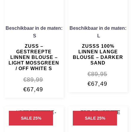
Beschikbaar in de maten:
Beschikbaar in de maten:
S
L
ZUSS –
ZUSSS 100%
GESTREEPTE
LINNEN LANGE
LINNEN BLOUSE –
BLOUSE – DARKER
LIGHT MOSSGREEN
SAND
/ OFF WHITE S
€
89,95
€
89,99
Oorspronkelijke
Huidige
€
67,49
Oorspronkelijke
Huidige
€
67,49
prijs
prijs
prijs
prijs
was:
is:
was:
is:
€89,95.
€67,49.
€89,99.
€67,49.
SALE 25%
SALE 25%