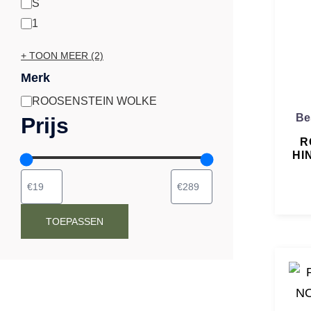
S
1
+ TOON MEER (2)
Merk
ROOSENSTEIN WOLKE
Merk
Be
Prijs
R
HI
TOEPASSEN