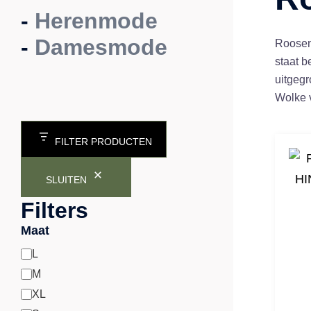
-
Herenmode
-
Damesmode
Roosen
staat b
uitgegr
Wolke 
FILTER PRODUCTEN
SLUITEN
Filters
Maat
L
Maat
M
XL