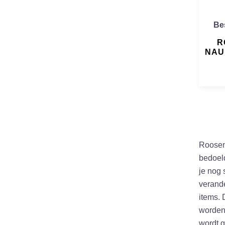
Be
R
NAU
Roosens
bedoeld
je nog 
verande
items. 
worden.
wordt g