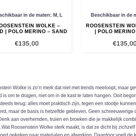
schikbaar in de maten:
M
,
L
Beschikbaar in de 
OOSENSTEIN WOLKE –
ROOSENSTEIN WO
D | POLO MERINO – SAND
| POLO MERINO
€
135,00
€
135,0
tein Wolke is zo’n merk dat niet met trends meeloopt, maar gewo
 is om te dragen, niet om in de kast te laten hangen. Ooit beg
steeds terug: alles moet praktisch zijn, tegen een stootje kunnen
rd, maar de basis is hetzelfde gebleven. Geen schreeuwerige o
Denk aan overhemden, truien en broeken die je makkelijk combin
Wat Roosenstein Wolke sterk maakt, is dat ze dicht bij zichzelf
oed gekeken naar materialen en afwerking. Daardoor voelt de kl