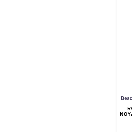
Besc
R
NOYA