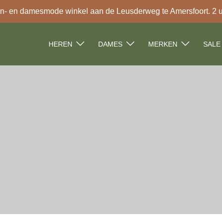
- en damesmode winkel aan de Leusderweg te Amersfoort. 2 uur
HEREN
DAMES
MERKEN
SALE