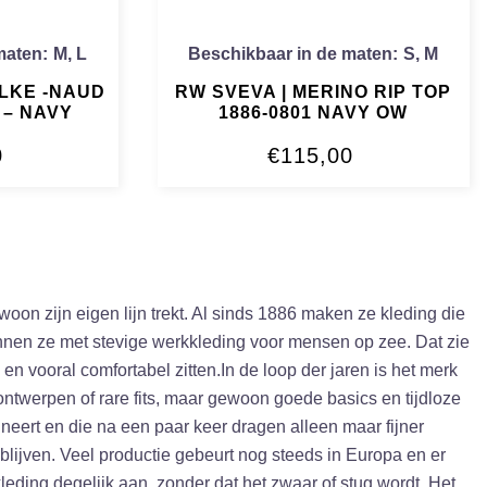
maten:
M
,
L
Beschikbaar in de maten:
S
,
M
LKE -NAUD
RW SVEVA | MERINO RIP TOP
 – NAVY
1886-0801 NAVY OW
0
€
115,00
on zijn eigen lijn trekt. Al sinds 1886 maken ze kleding die
onnen ze met stevige werkkleding voor mensen op zee. Dat zie
 en vooral comfortabel zitten.In de loop der jaren is het merk
ntwerpen of rare fits, maar gewoon goede basics en tijdloze
eert en die na een paar keer dragen alleen maar fijner
 blijven. Veel productie gebeurt nog steeds in Europa en er
eding degelijk aan, zonder dat het zwaar of stug wordt. Het