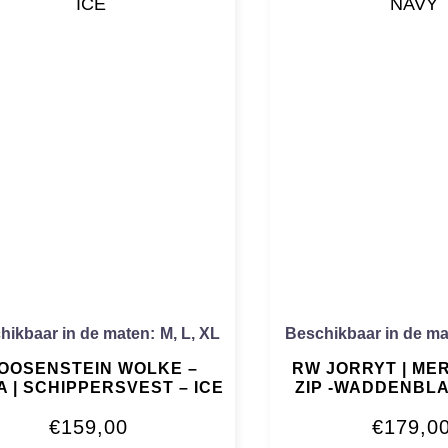
hikbaar in de maten:
M
,
L
,
XL
Beschikbaar in de ma
OOSENSTEIN WOLKE –
RW JORRYT | ME
 | SCHIPPERSVEST – ICE
ZIP -WADDENBL
€
159,00
€
179,0