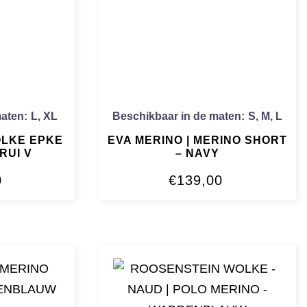
maten:
L
,
XL
Beschikbaar in de maten:
S
,
M
,
L
OLKE EPKE
EVA MERINO | MERINO SHORT
RUI V
– NAVY
0
€
139,00