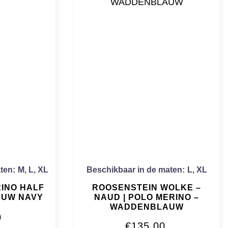
ten:
M
,
L
,
XL
Beschikbaar in de maten:
L
,
XL
RINO HALF
ROOSENSTEIN WOLKE –
AUW NAVY
NAUD | POLO MERINO –
WADDENBLAUW
0
€
135,00