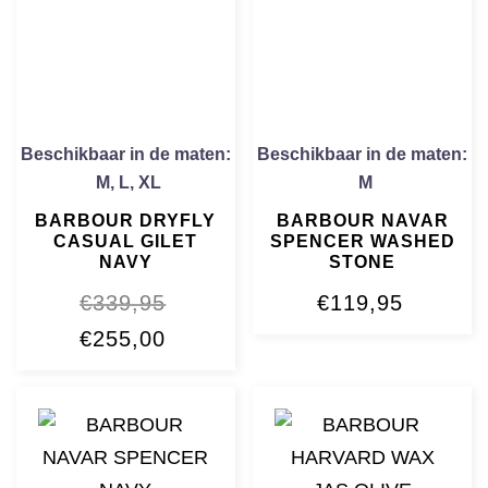
Beschikbaar in de maten:
Beschikbaar in de maten:
M
,
L
,
XL
M
BARBOUR DRYFLY
BARBOUR NAVAR
CASUAL GILET
SPENCER WASHED
NAVY
STONE
€
339,95
€
119,95
Oorspronkelijke
Huidige
€
255,00
prijs
prijs
was:
is:
€339,95.
€255,00.