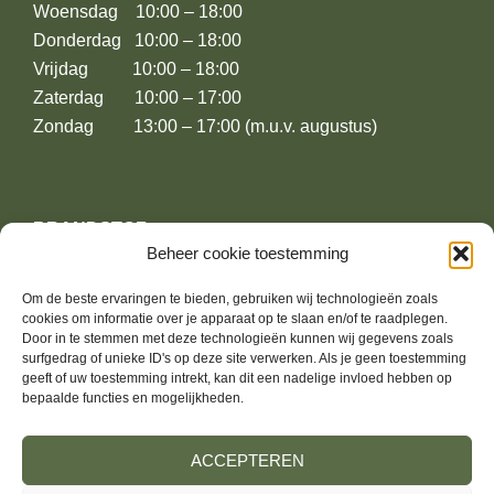
Woensdag 10:00 – 18:00
Donderdag 10:00 – 18:00
Vrijdag 10:00 – 18:00
Zaterdag 10:00 – 17:00
Zondag 13:00 – 17:00 (m.u.v. augustus)
BRANDSTOF
Beheer cookie toestemming
Leusderweg 174
Om de beste ervaringen te bieden, gebruiken wij technologieën zoals
3817KE Amersfoort
cookies om informatie over je apparaat op te slaan en/of te raadplegen.
Door in te stemmen met deze technologieën kunnen wij gegevens zoals
surfgedrag of unieke ID's op deze site verwerken. Als je geen toestemming
06-13739364
geeft of uw toestemming intrekt, kan dit een nadelige invloed hebben op
bepaalde functies en mogelijkheden.
jurrien@brandstoffashion.nl
ACCEPTEREN