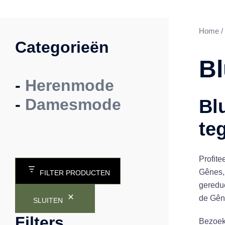
Home
/
Categorieën
Bl
-
Herenmode
-
Damesmode
Bl
te
Profite
Gênes, 
FILTER PRODUCTEN
geredu
de Gêne
SLUITEN
Filters
Bezoe