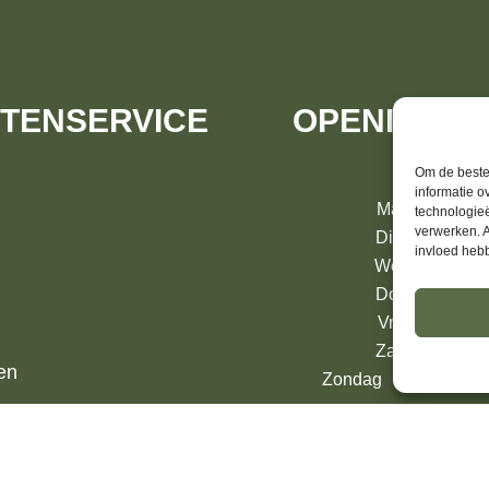
TENSERVICE
OPENINGST
Om de beste 
informatie o
Maandag 13:
technologieë
verwerken. A
Dinsdag 10:
invloed heb
Woensdag 10:
Donderdag 10
Vrijdag 10:
Zaterdag 10:
en
Zondag 13:00 – 17: