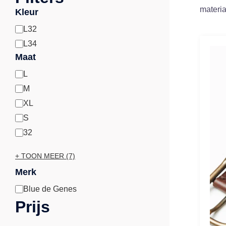
materia
Kleur
L32
Lengtemaat
L34
Maat
L
Maat
M
XL
S
32
+ TOON MEER (7)
Merk
Blue de Genes
Merk
Prijs