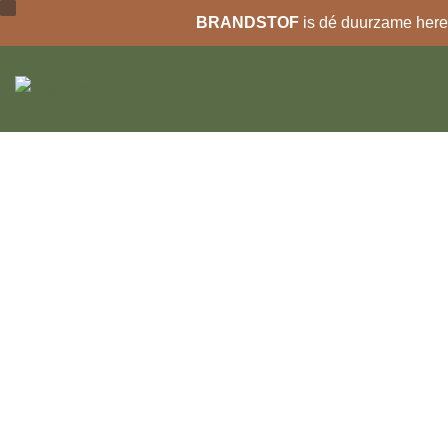
BRANDSTOF
is dé duurzame heren
Ga
naar
de
inhoud