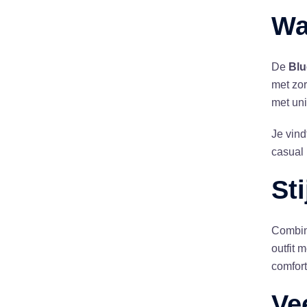
Wa
De
Blu
met zor
met uni
Je vind
casual 
St
Combin
outfit 
comfort
Ve