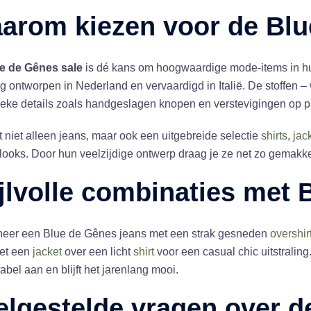
arom kiezen voor de Blu
e de Gênes sale
is dé kans om hoogwaardige mode-items in huis
g ontworpen in Nederland en vervaardigd in Italië. De stoffen
eke details zoals handgeslagen knopen en verstevigingen op pl
t niet alleen jeans, maar ook een uitgebreide selectie
shirts
,
jac
looks. Door hun veelzijdige ontwerp draag je ze net zo gemakkelijk
ijlvolle combinaties met
eer een Blue de Gênes jeans met een strak gesneden
overshir
met een
jacket
over een licht
shirt
voor een casual chic uitstralin
abel aan en blijft het jarenlang mooi.
elgestelde vragen over d