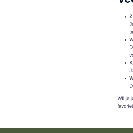
Z
J
pr
W
D
v
K
J
W
D
Wil je 
favorie