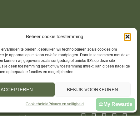
IJDEN
BRANDSTOF
Beheer cookie toestemming
ervaringen te bieden, gebruiken wij technologieën zoals cookies om
ver je apparaat op te slaan en/of te raadplegen. Door in te stemmen met deze
00 – 18:00
Leusderweg 174
n kunnen wij gegevens zoals surfgedrag of unieke ID's op deze site
ls je geen toestemming geeft of uw toestemming intrekt, kan dit een nadelige
00 – 18:00
3817KE Amersfoort
ben op bepaalde functies en mogelijkheden.
00 – 18:00
:00 – 18:00
06-13739364
ACCEPTEREN
BEKIJK VOORKEUREN
00 – 18:00
jurrien@brandstoffashion.nl
00 – 17:00
My Rewards
Cookiebeleid
Privacy en veiligheid
00 (m.u.v.
augustus)