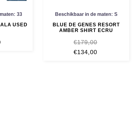
 maten:
33
Beschikbaar in de maten:
S
PALA USED
BLUE DE GENES RESORT
AMBER SHIRT ECRU
0
€
179,00
Oorspronkelijke
Huidige
€
134,00
prijs
prijs
was:
is:
€179,00.
€134,00.