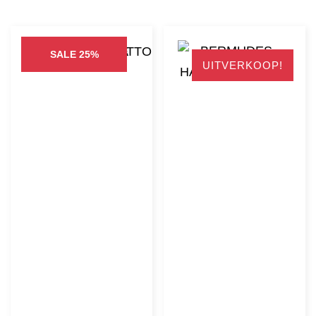
was:
is:
€330,95.
€247,50
SALE 25%
UITVERKOOP!