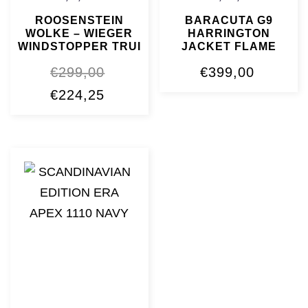
ROOSENSTEIN
BARACUTA G9
WOLKE – WIEGER
HARRINGTON
WINDSTOPPER TRUI
JACKET FLAME
€
299,00
€
399,00
Oorspronkelijke
Huidige
€
224,25
prijs
prijs
was:
is:
€299,00.
€224,25.