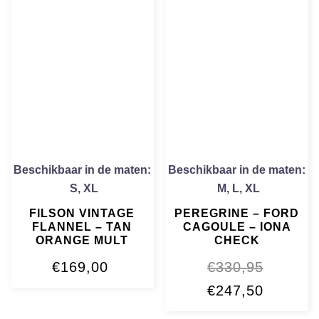
Beschikbaar in de maten:
Beschikbaar in de maten:
S
,
XL
M
,
L
,
XL
FILSON VINTAGE
PEREGRINE – FORD
FLANNEL – TAN
CAGOULE – IONA
ORANGE MULT
CHECK
€
169,00
€
330,95
Oorspronkelijke
Huidige
€
247,50
prijs
prijs