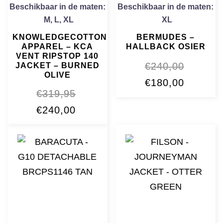
Beschikbaar in de maten:
Beschikbaar in de maten:
M
,
L
,
XL
XL
KNOWLEDGECOTTON
BERMUDES –
APPAREL – KCA
HALLBACK OSIER
VENT RIPSTOP 140
€
240,00
JACKET – BURNED
OLIVE
Oorspronkelijke
Huidige
€
180,00
€
319,95
prijs
prijs
Oorspronkelijke
Huidige
€
240,00
was:
is:
prijs
prijs
€240,00.
€180,00
was:
is:
€319,95.
€240,00.