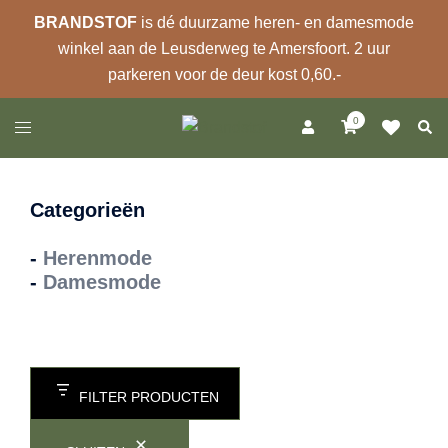
BRANDSTOF
is dé duurzame heren- en damesmode
winkel aan de Leusderweg te Amersfoort. 2 uur
parkeren voor de deur kost 0,60.-
Ga
0
Zoek
Toggle
naar
menu
de
inhoud
Categorieën
-
Herenmode
-
Damesmode
FILTER PRODUCTEN