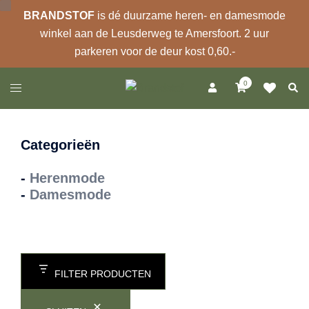
BRANDSTOF
is dé duurzame heren- en damesmode
winkel aan de Leusderweg te Amersfoort. 2 uur
parkeren voor de deur kost 0,60.-
Ga
0
Zoek
Toggle
naar
menu
de
inhoud
Categorieën
-
Herenmode
-
Damesmode
FILTER PRODUCTEN