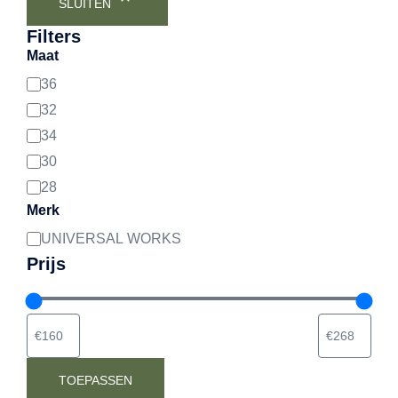
SLUITEN
Filters
Maat
36
Maat
32
34
30
28
Merk
UNIVERSAL WORKS
Merk
Prijs
TOEPASSEN