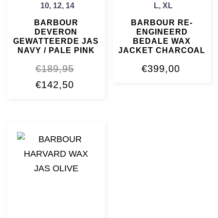
10
,
12
,
14
L
,
XL
BARBOUR
BARBOUR RE-
DEVERON
ENGINEERD
GEWATTEERDE JAS
BEDALE WAX
NAVY / PALE PINK
JACKET CHARCOAL
€
189,95
€
399,00
Oorspronkelijke
Huidige
€
142,50
prijs
prijs
was:
is:
€189,95.
€142,50.