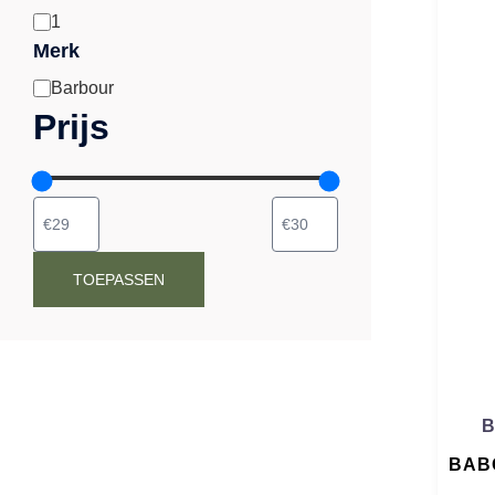
1
Maat
Merk
Barbour
Merk
Prijs
TOEPASSEN
B
BAB