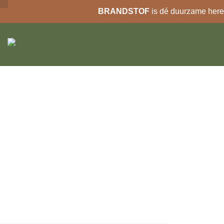
BRANDSTOF
is dé duurzame heren
Ga
naar
de
inhoud