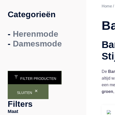
Home
/
Categorieën
Ba
-
Herenmode
-
Damesmode
Ba
Sti
De
Bar
altijd 
FILTER PRODUCTEN
een mee
groen
SLUITEN
Filters
Maat