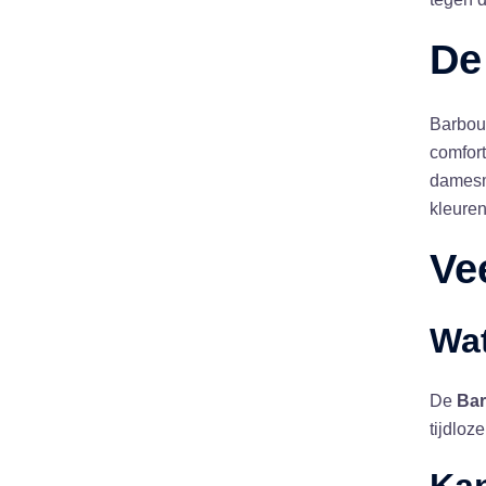
De
Barbour
comfor
damesmu
kleuren
Ve
Wa
De
Bar
tijdloz