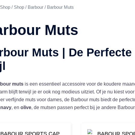
Shop
/
Shop
/
Barbour
/ Barbour Muts
rbour Muts
rbour Muts | De Perfecte
jl
bour muts
is een essentieel accessoire voor de koudere maande
warm blijft terwijl je er ook nog modieus uitziet. Of je nu kiest vo
r verfijnde muts voor dames, de Barbour muts biedt de perfect
,
navy
, en
olive
, de mutsen passen perfect bij je andere Barbour 