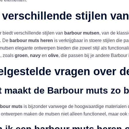
 verschillende stijlen va
 biedt verschillende stijlen van
barbour mutsen
, van de klass
t. De
barbour muts heren
is verkrijgbaar in stoere stijlen die p
tsen elegante ontwerpen bieden die zowel stijl als functionalit
, zoals
groen
,
navy
en
olive
, die passen bij je andere Barbour 
elgestelde vragen over 
t maakt de
Barbour muts
zo b
bour muts
is bijzonder vanwege de hoogwaardige materialen d
e ontwerpen maken de mutsen niet alleen functioneel, maar ook st