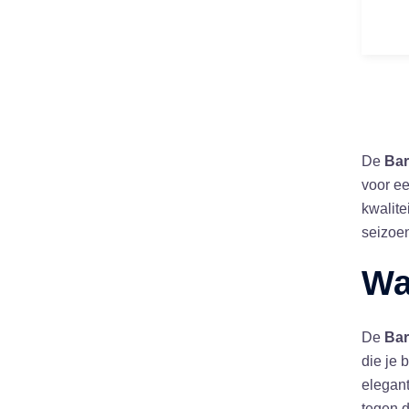
De
Bar
voor e
kwalite
seizoen
Wa
De
Bar
die je
elegant
tegen 