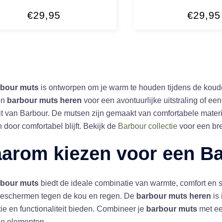
€
29,95
€
29,95
bour muts
is ontworpen om je warm te houden tijdens de koude 
en
barbour muts heren
voor een avontuurlijke uitstraling of ee
it van Barbour. De mutsen zijn gemaakt van comfortabele materi
 door comfortabel blijft. Bekijk de
Barbour collectie
voor een br
arom kiezen voor een
Ba
bour muts
biedt de ideale combinatie van warmte, comfort en st
 beschermen tegen de kou en regen. De
barbour muts heren
is 
ie en functionaliteit bieden. Combineer je
barbour muts
met e
de elementen.