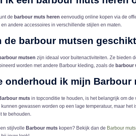
 ik een
barbour muts heren
o
kunt de
barbour muts heren
eenvoudig online kopen via de offi
en andere accessoires in verschillende stijlen en maten.
n de
barbour mutsen
geschikt
barbour mutsen
zijn ideaal voor buitenactiviteiten. Ze biede
ineerd worden met andere Barbour kleding, zoals de
barbour 
 onderhoud ik mijn
Barbour
Barbour muts
in topconditie te houden, is het belangrijk om de
 kunnen gewassen worden op een lage temperatuur, maar het i
it te behouden.
een stijlvolle
Barbour muts
kopen? Bekijk dan de
Barbour mutse
bij jouw look!