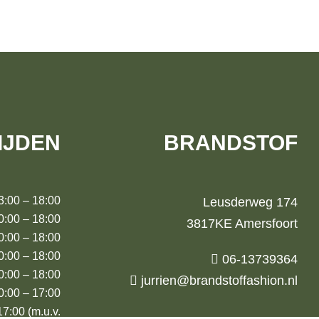
IJDEN
BRANDSTOF
00 – 18:00
Leusderweg 174
00 – 18:00
3817KE Amersfoort
00 – 18:00
:00 – 18:00
06-13739364
00 – 18:00
jurrien@brandstoffashion.nl
00 – 17:00
00 (m.u.v.