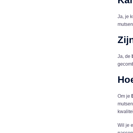
Kan
Ja, je 
mutsen 
Zij
Ja, de
gecomb
Hoe
Om je
mutsen
kwalite
Wil je 
passen 