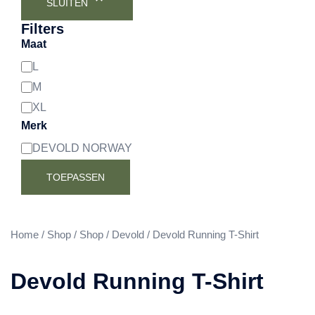
SLUITEN
Filters
Maat
L
Maat
M
XL
Merk
DEVOLD NORWAY
Merk
TOEPASSEN
Home
/
Shop
/
Shop
/
Devold
/ Devold Running T-Shirt
Devold Running T-Shirt