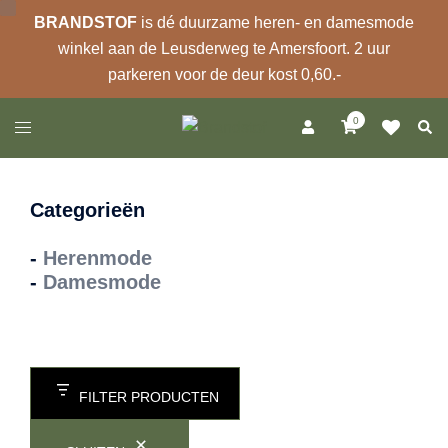
BRANDSTOF
is dé duurzame heren- en damesmode
winkel aan de Leusderweg te Amersfoort. 2 uur
parkeren voor de deur kost 0,60.-
Ga
0
Zoek
Toggle
naar
menu
de
inhoud
Categorieën
-
Herenmode
-
Damesmode
FILTER PRODUCTEN