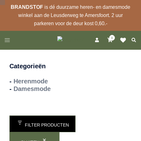
BRANDSTOF
is dé duurzame heren- en damesmode
winkel aan de Leusderweg te Amersfoort. 2 uur
parkeren voor de deur kost 0,60.-
Ga
0
Zoek
Toggle
naar
menu
de
inhoud
Categorieën
-
Herenmode
-
Damesmode
FILTER PRODUCTEN