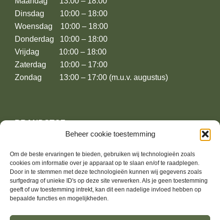
Maandag 13:00 – 18:00
Dinsdag 10:00 – 18:00
Woensdag 10:00 – 18:00
Donderdag 10:00 – 18:00
Vrijdag 10:00 – 18:00
Zaterdag 10:00 – 17:00
Zondag 13:00 – 17:00 (m.u.v. augustus)
BRANDSTOF
Beheer cookie toestemming
Leusderweg 174
Om de beste ervaringen te bieden, gebruiken wij technologieën zoals
3817KE Amersfoort
cookies om informatie over je apparaat op te slaan en/of te raadplegen.
Door in te stemmen met deze technologieën kunnen wij gegevens zoals
surfgedrag of unieke ID's op deze site verwerken. Als je geen toestemming
06-13739364
geeft of uw toestemming intrekt, kan dit een nadelige invloed hebben op
bepaalde functies en mogelijkheden.
jurrien@brandstoffashion.nl