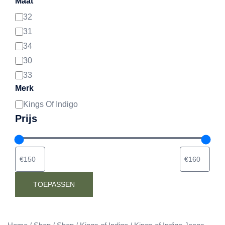
Maat
32
Maat
31
34
30
33
Merk
Kings Of Indigo
Merk
Prijs
TOEPASSEN