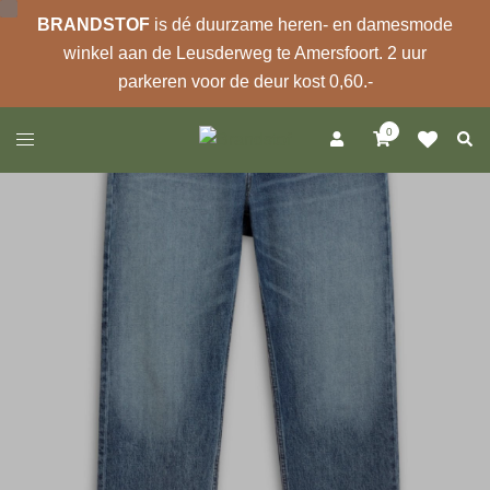
BRANDSTOF
is dé duurzame heren- en damesmode
winkel aan de Leusderweg te Amersfoort. 2 uur
parkeren voor de deur kost 0,60.-
Ga
0
Zoek
Toggle
naar
menu
de
inhoud