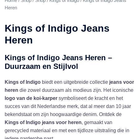
Home
/
Shop
/
Shop
/
Kings of Indigo
/ Kings of Indigo Jeans
Heren
Kings of Indigo Jeans
Heren
Kings of Indigo Jeans Heren –
Duurzaam en Stijlvol
Kings of Indigo
biedt een uitgebreide collectie
jeans voor
heren
die zowel duurzaam als modieus zijn. Het iconische
logo van de koi-karper
symboliseert de kracht en het
succes van dit Nederlandse merk, dat al meer dan 10 jaar
bekendstaat om zijn hoogwaardige denim. Ontdek de
Kings of Indigo jeans voor heren
, gemaakt van
gerecycled materiaal en met een tijdloze uitstraling die in
iedere garderobe past.