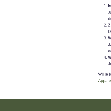
I
J
d
Z
D
W
J
a
W
J
Wil je
Appare