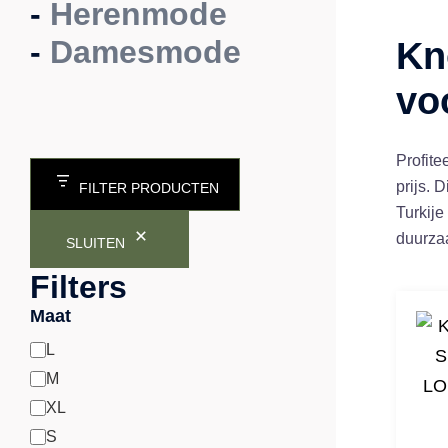
-
Herenmode
-
Damesmode
Kn
vo
Profite
prijs. 
FILTER PRODUCTEN
Turkije
duurza
SLUITEN
Filters
Maat
L
Maat
M
XL
S