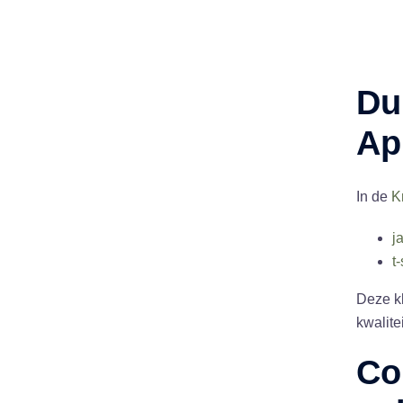
Du
Ap
In de
K
j
t-
Deze kl
kwalite
Co