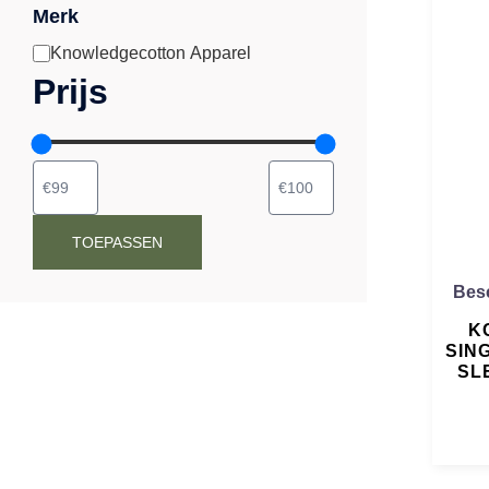
Merk
Knowledgecotton Apparel
Merk
Prijs
TOEPASSEN
Besc
K
SIN
SL