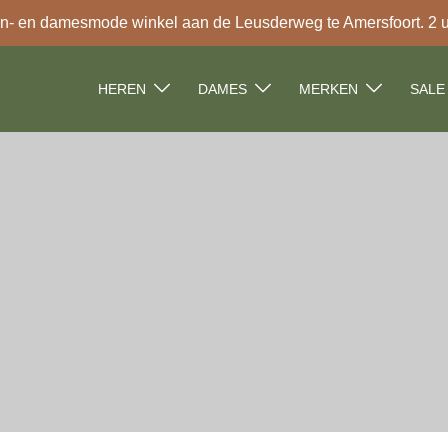
- en damesmode winkel aan de Leusderweg te Amersfoort. 2 uur
HEREN
DAMES
MERKEN
SALE