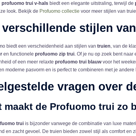
e
profuomo trui v-hals
biedt een elegante uitstraling, terwijl de
ze look. Bekijk de
Profuomo collectie
voor meer stijlen van trui
 verschillende stijlen va
mo biedt een verscheidenheid aan stijlen van
truien
, van de kl
r
en functionele
profuomo zip trui
. Of je nu op zoek bent naar 
nheid of een meer relaxte
profuomo trui blauw
voor het weekend
en moderne pasvorm en is perfect te combineren met je andere
elgestelde vragen over 
t maakt de
Profuomo trui
zo b
fuomo trui
is bijzonder vanwege de combinatie van luxe mater
 en zacht gevoel. De truien bieden zowel stijl als comfort en zi