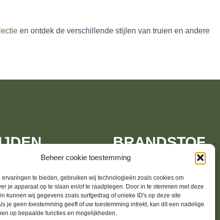
ectie
en ontdek de verschillende stijlen van truien en andere
IJDEN
BRANDSTOF
Beheer cookie toestemming
ervaringen te bieden, gebruiken wij technologieën zoals cookies om
00 – 18:00
Leusderweg 174
ver je apparaat op te slaan en/of te raadplegen. Door in te stemmen met deze
00 – 18:00
n kunnen wij gegevens zoals surfgedrag of unieke ID's op deze site
3817KE Amersfoort
ls je geen toestemming geeft of uw toestemming intrekt, kan dit een nadelige
00 – 18:00
ben op bepaalde functies en mogelijkheden.