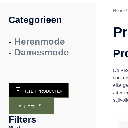
Home
/
Categorieën
Pr
-
Herenmode
-
Damesmode
Pr
De
Pro
voor ee
elke g
FILTER PRODUCTEN
ademen
stijlvol
SLUITEN
Filters
Maat