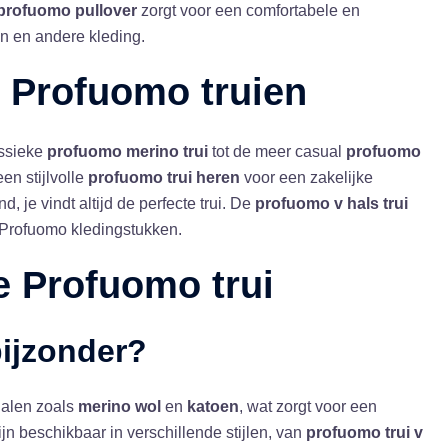
profuomo pullover
zorgt voor een comfortabele en
en en andere kleding.
n
Profuomo truien
assieke
profuomo merino trui
tot de meer casual
profuomo
een stijlvolle
profuomo trui heren
voor een zakelijke
, je vindt altijd de perfecte trui. De
profuomo v hals trui
 Profuomo kledingstukken.
de
Profuomo trui
ijzonder?
ialen zoals
merino wol
en
katoen
, wat zorgt voor een
jn beschikbaar in verschillende stijlen, van
profuomo trui v