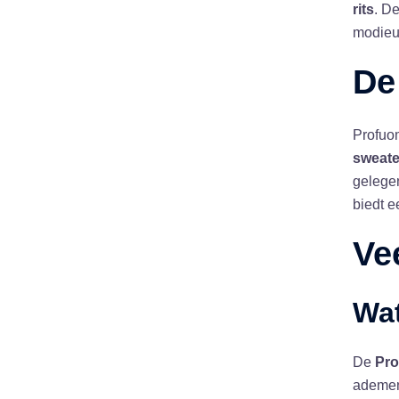
rits
. D
modieu
De
Profuo
sweate
gelege
biedt e
Ve
Wa
De
Pro
ademend