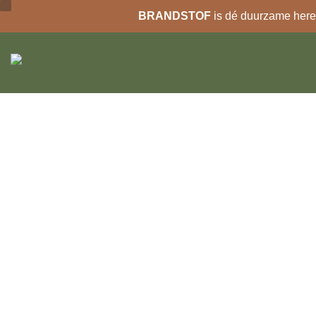
BRANDSTOF
is dé duurzame heren
Ga
naar
de
inhoud