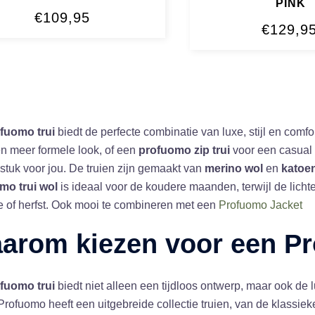
PINK
€
109,95
€
129,9
fuomo trui
biedt de perfecte combinatie van luxe, stijl en comfo
n meer formele look, of een
profuomo zip trui
voor een casual 
stuk voor jou. De truien zijn gemaakt van
merino wol
en
katoe
mo trui wol
is ideaal voor de koudere maanden, terwijl de licht
e of herfst. Ook mooi te combineren met een
Profuomo Jacket
arom kiezen voor een
Pr
fuomo trui
biedt niet alleen een tijdloos ontwerp, maar ook de
Profuomo heeft een uitgebreide collectie truien, van de klassie