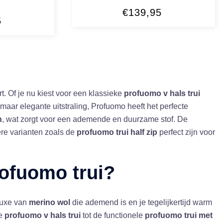
€
139,95
5
rt. Of je nu kiest voor een klassieke
profuomo v hals trui
maar elegante uitstraling, Profuomo heeft het perfecte
n
, wat zorgt voor een ademende en duurzame stof. De
ere varianten zoals de
profuomo trui half zip
perfect zijn voor
ofuomo trui
?
 luxe van
merino wol
die ademend is en je tegelijkertijd warm
ke
profuomo v hals trui
tot de functionele
profuomo trui met