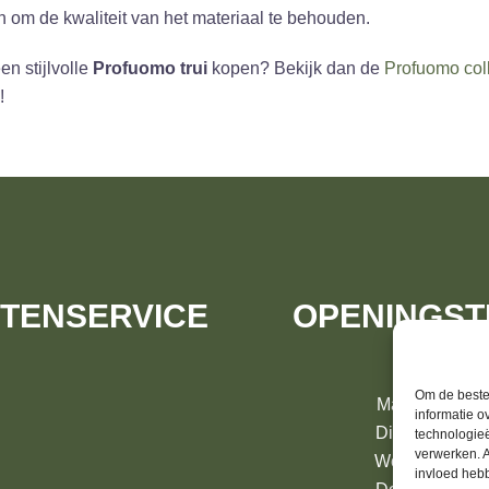
n om de kwaliteit van het materiaal te behouden.
een stijlvolle
Profuomo trui
kopen? Bekijk dan de
Profuomo coll
!
TENSERVICE
OPENINGST
Om de beste 
Maandag 13:
informatie o
Dinsdag 10:
technologieë
verwerken. A
Woensdag 10:
invloed heb