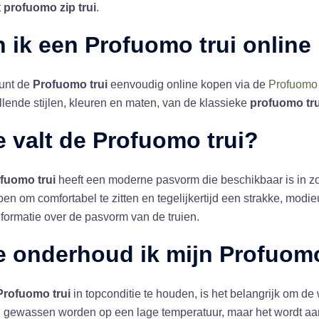
t
profuomo zip trui
.
 ik een
Profuomo trui
online
kunt de
Profuomo trui
eenvoudig online kopen via de
Profuomo
llende stijlen, kleuren en maten, van de klassieke
profuomo tru
 valt de
Profuomo trui
?
fuomo trui
heeft een moderne pasvorm die beschikbaar is in 
en om comfortabel te zitten en tegelijkertijd een strakke, modi
formatie over de pasvorm van de truien.
 onderhoud ik mijn
Profuomo
Profuomo trui
in topconditie te houden, is het belangrijk om de 
 gewassen worden op een lage temperatuur, maar het wordt aa