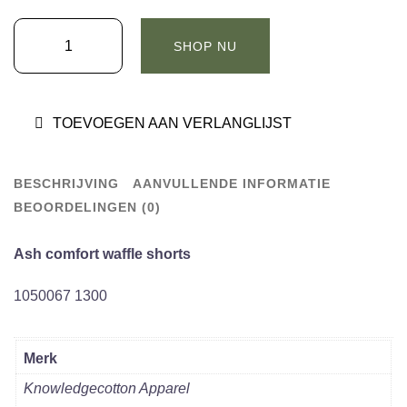
KnowledgeCotton
SHOP NU
Apparel
-
Ash
TOEVOEGEN AAN VERLANGLIJST
comfort
waffle
shorts
BESCHRIJVING
AANVULLENDE INFORMATIE
-
BEOORDELINGEN (0)
black
jet
Ash comfort waffle shorts
aantal
1050067 1300
Merk
Knowledgecotton Apparel