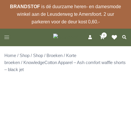
BRANDSTOF
is dé duurzame heren- en damesmode
winkel aan de Leusderweg te Amersfoort. 2 uur
parkeren voor de deur kost 0,60.-
Ga
0
Zoek
Toggle
naar
menu
de
inhoud
Home
/
Shop
/
Shop
/
Broeken
/
Korte
broeken
/ KnowledgeCotton Apparel – Ash comfort waffle shorts
– black jet