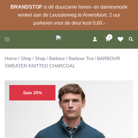
BRANDSTOF
is dé duurzame heren- en damesmode
winkel aan de Leusderweg te Amersfoort. 2 uur
parkeren voor de deur kost 0,60.-
Ga
0
Zoek
Toggle
naar
menu
de
inhoud
Home
/
Shop
/
Shop
/
Barbour
/
Barbour Trui
/ BARBOUR
SWEATER KNITTED CHARCOAL
Sale 25%