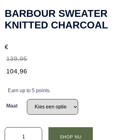
BARBOUR SWEATER
KNITTED CHARCOAL
€
139,95
Oorspronkelijke
Huidige
104,96
prijs
prijs
was:
is:
Earn up to 5 points.
€139,95.
€104,96.
Maat
BARBOUR
SHOP NU
SWEATER