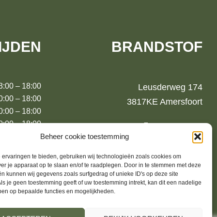
IJDEN
BRANDSTOF
00 – 18:00
Leusderweg 174
00 – 18:00
3817KE Amersfoort
00 – 18:00
:00 – 18:00
06-13739364
Beheer cookie toestemming
00 – 18:00
jurrien@brandstoffashion.nl
00 – 17:00
ervaringen te bieden, gebruiken wij technologieën zoals cookies om
00 (m.u.v.
ver je apparaat op te slaan en/of te raadplegen. Door in te stemmen met deze
augustus)
n kunnen wij gegevens zoals surfgedrag of unieke ID's op deze site
ls je geen toestemming geeft of uw toestemming intrekt, kan dit een nadelige
ben op bepaalde functies en mogelijkheden.