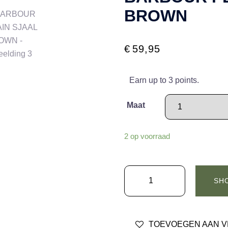
BROWN
€
59,95
Earn up to 3 points.
Maat
2 op voorraad
BARBOUR
SH
PLAIN
SJAAL
BROWN
TOEVOEGEN AAN V
aantal