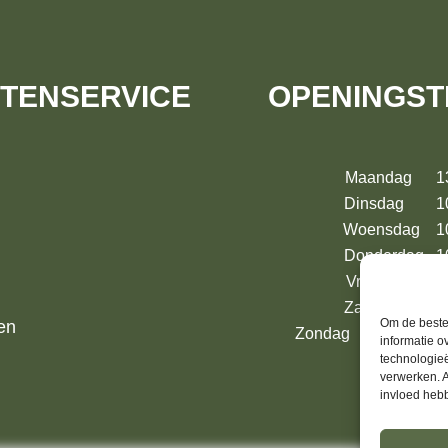
TENSERVICE
OPENINGST
Maandag 13:
Dinsdag 10:
Woensdag 10:
Donderdag 10
Vrijdag 10:
Zaterdag 10:
Om de beste 
en
Zondag 13:00 – 17:
informatie o
technologieë
verwerken. A
invloed heb