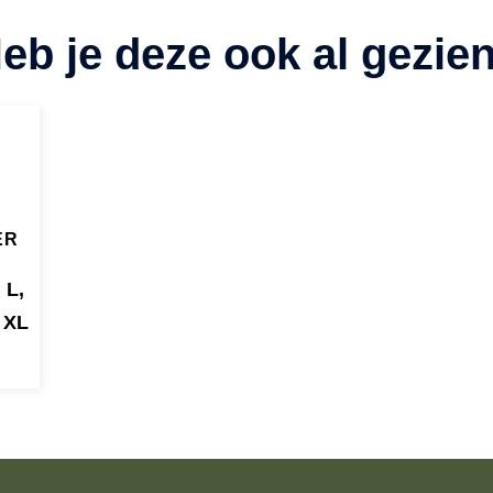
ER
L
,
XL