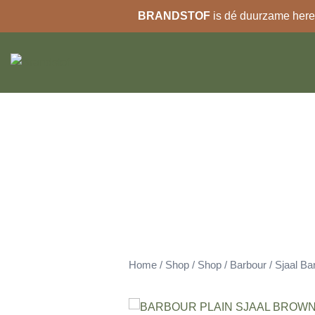
BRANDSTOF
is dé duurzame heren
Ga
naar
de
inhoud
Home
/
Shop
/
Shop
/
Barbour
/
Sjaal Ba