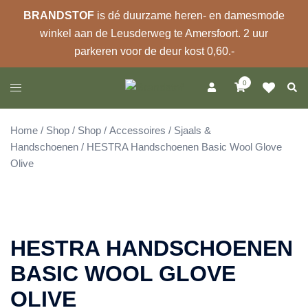
BRANDSTOF
is dé duurzame heren- en damesmode
winkel aan de Leusderweg te Amersfoort. 2 uur
parkeren voor de deur kost 0,60.-
Ga
0
Zoek
Toggle
naar
menu
de
inhoud
Home
/
Shop
/
Shop
/
Accessoires
/
Sjaals &
Handschoenen
/ HESTRA Handschoenen Basic Wool Glove
Olive
HESTRA HANDSCHOENEN
BASIC WOOL GLOVE
OLIVE