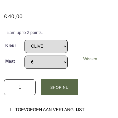
€
40,00
Earn up to 2 points.
Kleur
Wissen
Maat
HESTRA
SHOP NU
Handschoenen
Basic
Wool
TOEVOEGEN AAN VERLANGLIJST
Glove
Olive