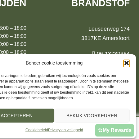
IJDEN
BRANDSTOF
00 – 18:00
Leusderweg 174
00 – 18:00
3817KE Amersfoort
00 – 18:00
:00 – 18:00
06-13739364
00 – 18:00
jurrien@brandstoffashion.nl
Beheer cookie toestemming
00 – 17:00
ervaringen te bieden, gebruiken wij technologieën zoals cookies om
00 (m.u.v.
ver je apparaat op te slaan en/of te raadplegen. Door in te stemmen met deze
augustus)
n kunnen wij gegevens zoals surfgedrag of unieke ID's op deze site
ls je geen toestemming geeft of uw toestemming intrekt, kan dit een nadelige
ben op bepaalde functies en mogelijkheden.
ACCEPTEREN
BEKIJK VOORKEUREN
n optie
My Rewards
Cookiebeleid
Privacy en veiligheid