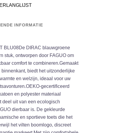
ERLANGLIJST
ENDE INFORMATIE
 BLU08De DIRAC blauwgroene
ern stuk, ontworpen door FAGUO om
ijkbaar comfort te combineren.Gemaakt
binnenkant, biedt het uitzonderlijke
warmte en welzijn, ideaal voor uw
fietsavonturen.OEKO-gecertificeerd
atoen en polyester materiaal
 deel uit van een ecologisch
GUO dierbaar is. De gekleurde
amische en sportieve toets die het
erwijl het vilten boomlogo, discreet
egantie markeert.Met zijn comfortabele