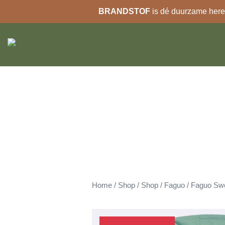
BRANDSTOF
is dé duurzame heren
Ga
naar
de
inhoud
Home
/
Shop
/
Shop
/
Faguo
/
Faguo Sw