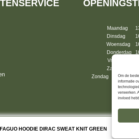
TENSERVICE
OPENINGST
Maandag 13:
Dinsdag 10:
Woensdag 10:
Donderdag 10
Vrijdag 10:
Zaterdag 10:
en
Om de beste 
Zondag 13:00 – 17:
informatie o
technologieë
verwerken. A
invloed heb
FAGUO HOODIE DIRAC SWEAT KNIT GREEN
Kies ee