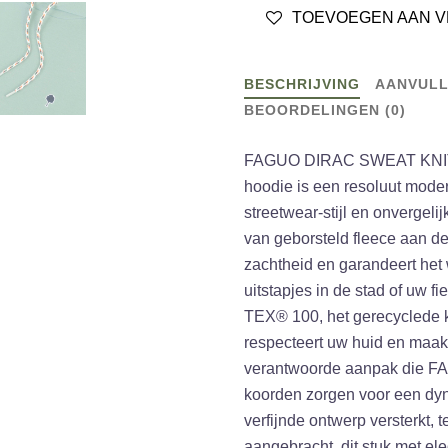
TOEVOEGEN AAN V
KNIT
GREEN
aantal
BESCHRIJVING
AANVULL
BEOORDELINGEN (0)
FAGUO DIRAC SWEAT KNIT
hoodie is een resoluut mod
streetwear-stijl en onvergel
van geborsteld fleece aan de 
zachtheid en garandeert het 
uitstapjes in de stad of uw 
TEX® 100, het gerecyclede k
respecteert uw huid en maakt
verantwoorde aanpak die FA
koorden zorgen voor een dyn
verfijnde ontwerp versterkt, t
aangebracht, dit stuk met el