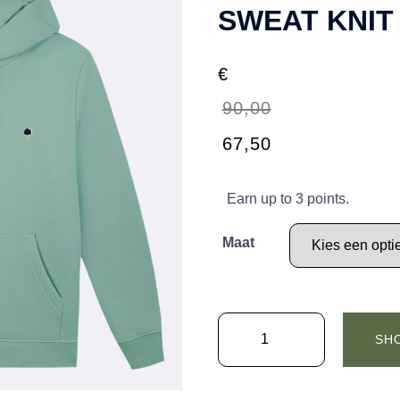
SWEAT KNIT
€
90,00
Oorspronkelijke
Huidige
67,50
prijs
prijs
was:
is:
Earn up to 3 points.
€90,00.
€67,50.
Maat
FAGUO
SH
HOODIE
DIRAC
SWEAT