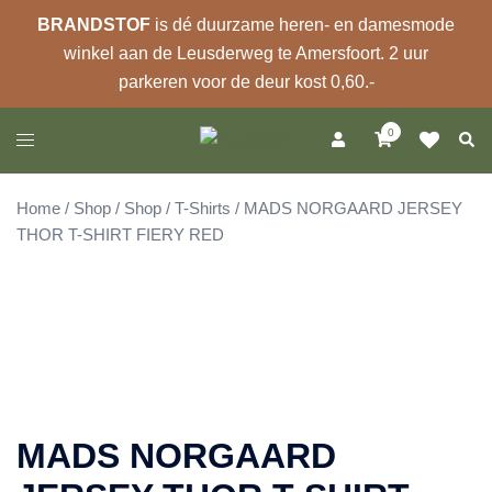
BRANDSTOF
is dé duurzame heren- en damesmode
winkel aan de Leusderweg te Amersfoort. 2 uur
parkeren voor de deur kost 0,60.-
Ga
0
Zoek
Toggle
naar
menu
de
inhoud
Home
/
Shop
/
Shop
/
T-Shirts
/ MADS NORGAARD JERSEY
THOR T-SHIRT FIERY RED
MADS NORGAARD