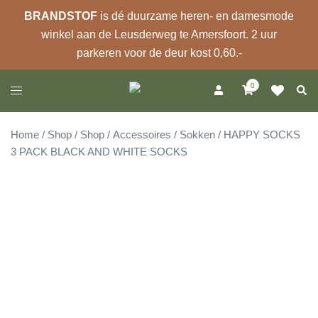
BRANDSTOF
is dé duurzame heren- en damesmode
winkel aan de Leusderweg te Amersfoort. 2 uur
parkeren voor de deur kost 0,60.-
Ga
0
Zoek
Toggle
naar
menu
de
inhoud
Home
/
Shop
/
Shop
/
Accessoires
/
Sokken
/ HAPPY SOCKS
3 PACK BLACK AND WHITE SOCKS