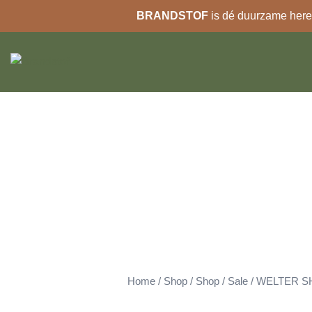
BRANDSTOF
is dé duurzame heren
Ga
naar
de
inhoud
Home
/
Shop
/
Shop
/
Sale
/ WELTER S