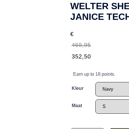
WELTER SHE
JANICE TEC
€
469,95
Oorspronkelijke
Huidige
352,50
prijs
prijs
was:
is:
Earn up to 18 points.
€469,95.
€352,50.
Kleur
Maat