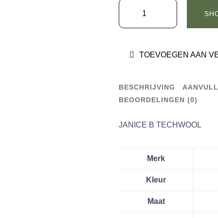
WELTER
SH
SHELTER
JAS
JANICE
TOEVOEGEN AAN V
TECHWOOL
NAVY
aantal
BESCHRIJVING
AANVULL
BEOORDELINGEN (0)
JANICE B TECHWOOL
Merk
Kleur
Maat