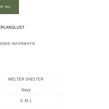
OP NU
ERLANGLIJST
ENDE INFORMATIE
WELTER SHELTER
Navy
S, M, L