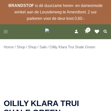
BRANDSTOF
is dé duurzame heren- en damesmode
winkel aan de Leusderweg te Amersfoort. 2 uur
parkeren voor de deur kost 0,60.-
Ga
0
Zoek
Toggle
naar
menu
de
inhoud
Home
/
Shop
/
Shop
/
Sale
/ Oilily Klara Trui Shale Green
Sale 70%
OILILY KLARA TRUI