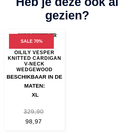
SALE 70%
OILILY VESPER
KNITTED CARDIGAN
V-NECK
WEDGEWOOD
BESCHIKBAAR IN DE
MATEN:
XL
329,90
OORSPRONKELIJKE
HUIDIGE
98,97
PRIJS
PRIJS