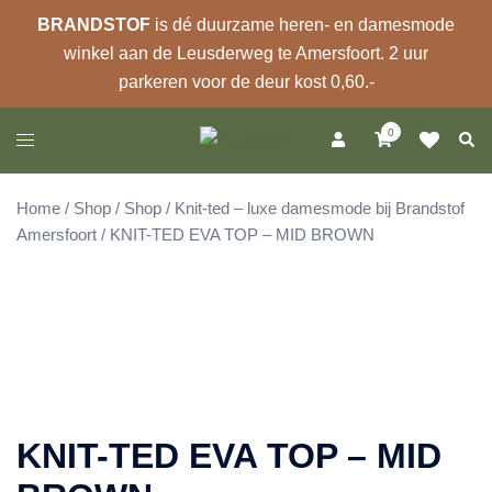
BRANDSTOF
is dé duurzame heren- en damesmode
winkel aan de Leusderweg te Amersfoort. 2 uur
parkeren voor de deur kost 0,60.-
Ga
0
Zoek
Toggle
naar
menu
de
inhoud
Home
/
Shop
/
Shop
/
Knit-ted – luxe damesmode bij Brandstof
Amersfoort
/ KNIT-TED EVA TOP – MID BROWN
KNIT-TED EVA TOP – MID