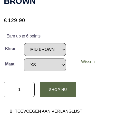
BROWN
€
129,90
Earn up to 6 points.
Kleur
Wissen
Maat
KNIT-
SHOP NU
TED
EVA
TOP
TOEVOEGEN AAN VERLANGLIJST
-