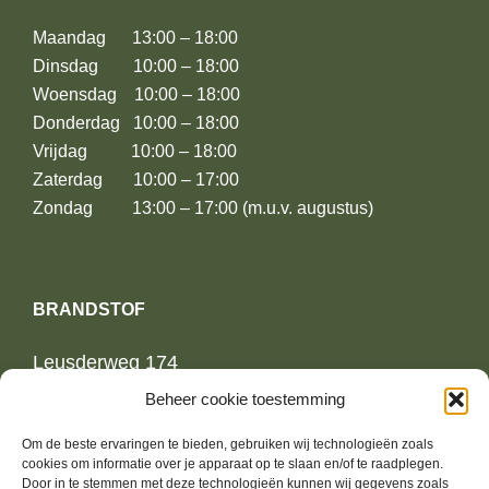
Maandag 13:00 – 18:00
Dinsdag 10:00 – 18:00
Woensdag 10:00 – 18:00
Donderdag 10:00 – 18:00
Vrijdag 10:00 – 18:00
Zaterdag 10:00 – 17:00
Zondag 13:00 – 17:00 (m.u.v. augustus)
BRANDSTOF
Leusderweg 174
3817KE Amersfoort
Beheer cookie toestemming
Om de beste ervaringen te bieden, gebruiken wij technologieën zoals
06-13739364
cookies om informatie over je apparaat op te slaan en/of te raadplegen.
jurrien@brandstoffashion.nl
Door in te stemmen met deze technologieën kunnen wij gegevens zoals