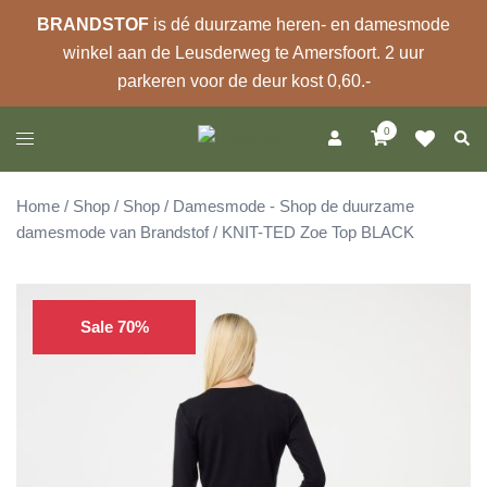
BRANDSTOF
is dé duurzame heren- en damesmode
winkel aan de Leusderweg te Amersfoort. 2 uur
parkeren voor de deur kost 0,60.-
Ga
0
Zoek
Toggle
naar
menu
de
inhoud
Home
/
Shop
/
Shop
/
Damesmode - Shop de duurzame
damesmode van Brandstof
/ KNIT-TED Zoe Top BLACK
Sale 70%