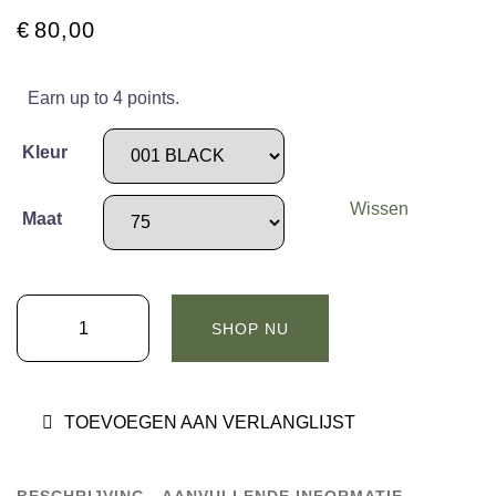
€
80,00
Earn up to 4 points.
Kleur
Wissen
Maat
Mads
SHOP NU
Nørgaard
-
Skin
TOEVOEGEN AAN VERLANGLIJST
Birkin
Belt
-
BESCHRIJVING
AANVULLENDE INFORMATIE