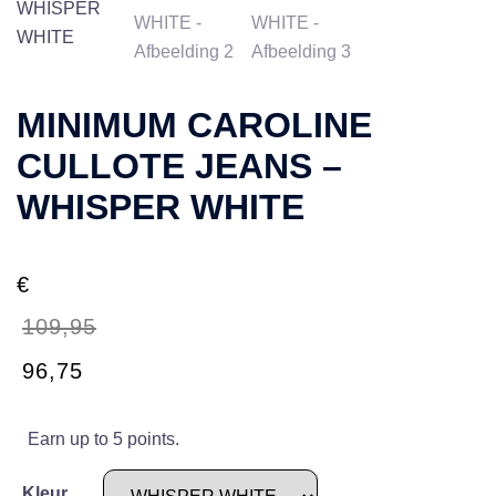
MINIMUM CAROLINE
CULLOTE JEANS –
WHISPER WHITE
€
109,95
Oorspronkelijke
Huidige
96,75
prijs
prijs
was:
is:
Earn up to 5 points.
€109,95.
€96,75.
Kleur