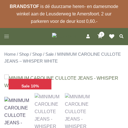
BRANDSTOF
is dé duurzame heren- en damesmode
winkel aan de Leusderweg te Amersfoort. 2 uur
parkeren voor de deur kost 0,60.-
Ga
0
Zoek
Toggle
naar
menu
de
inhoud
Home
/
Shop
/
Shop
/
Sale
/ MINIMUM CAROLINE CULLOTE
JEANS – WHISPER WHITE
Sale 10%