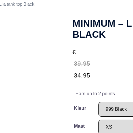
ila tank top Black
MINIMUM – L
BLACK
€
39,95
Oorspronkelijke
Huidige
34,95
prijs
prijs
was:
is:
Earn up to 2 points.
€39,95.
€34,95.
Kleur
Maat