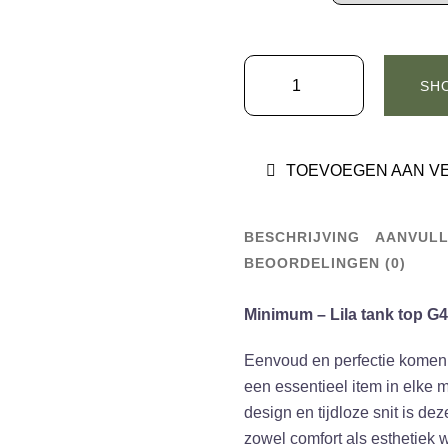
Minimum
SH
-
Lila
tank
TOEVOEGEN AAN V
top
Black
aantal
BESCHRIJVING
AANVULL
BEOORDELINGEN (0)
Minimum – Lila tank top G
Eenvoud en perfectie komen 
een essentieel item in elke 
design en tijdloze snit is d
zowel comfort als esthetiek