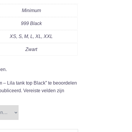
Minimum
999 Black
XS, S, M, L, XL, XXL
Zwart
gen.
– Lila tank top Black” te beoordelen
publiceerd.
Vereiste velden zijn