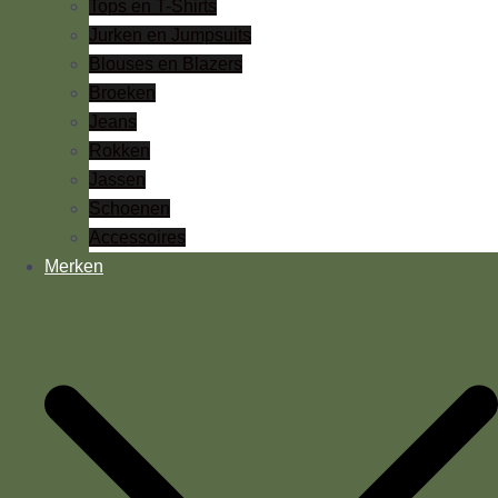
Tops en T-Shirts
Jurken en Jumpsuits
Blouses en Blazers
Broeken
Jeans
Rokken
Jassen
Schoenen
Accessoires
Merken