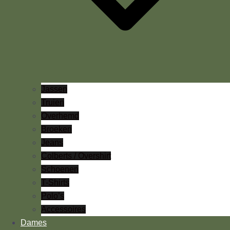
Jassen
Truien
Overhemd
Broeken
Jeans
Colberts / Overshirt
Schoenen
T-Shirts
Polo’s
Accessoires
Dames