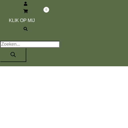
menu
0
Zoeken
KLIK OP MIJ
Producten
zoeken