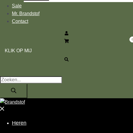
Sale
Mr. Brandstof
Contact
Zoeken
KLIK OP MIJ
Producten
zoeken
Menu
sluiten
Heren