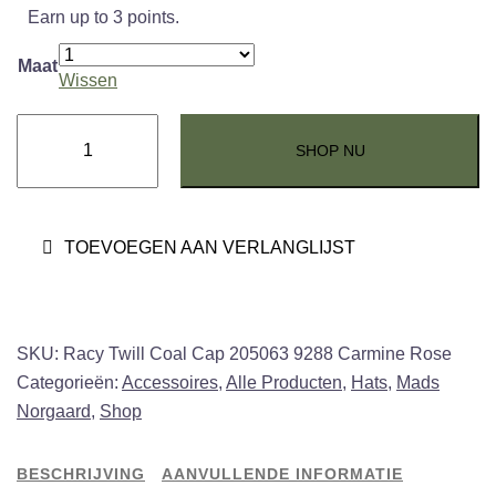
Earn up to 3 points.
Maat
Wissen
Mads
SHOP NU
Norgaard
Racy
Twill
Coal
TOEVOEGEN AAN VERLANGLIJST
Cap
Carmine
Rose
SKU:
Racy Twill Coal Cap 205063 9288 Carmine Rose
aantal
Categorieën:
Accessoires
,
Alle Producten
,
Hats
,
Mads
Norgaard
,
Shop
BESCHRIJVING
AANVULLENDE INFORMATIE