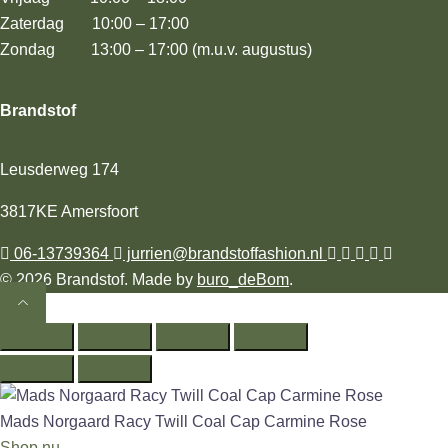
Zaterdag 10:00 – 17:00
Zondag 13:00 – 17:00 (m.u.v. augustus)
Brandstof
Leusderweg 174
3817KE Amersfoort
06-13739364
jurrien@brandstoffashion.nl
© 2026 Brandstof. Made by
buro_deBom
.
Mads Norgaard Racy Twill Coal Cap Carmine Rose
Shop nu