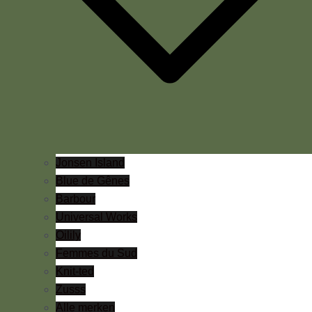
Jonsen Island
Blue de Gênes
Barbour
Universal Works
Oilily
Femmes du Sud
Knit-ted
Zusss
Alle merken