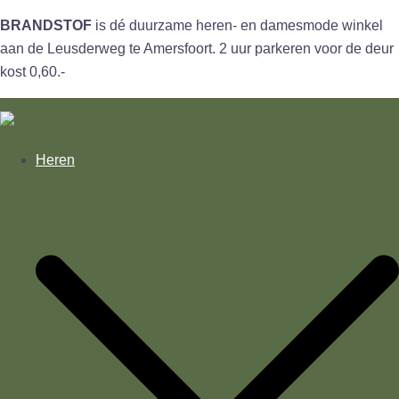
BRANDSTOF
is dé duurzame heren- en damesmode winkel
aan de Leusderweg te Amersfoort. 2 uur parkeren voor de deur
kost 0,60.-
Ga
naar
de
Heren
inhoud