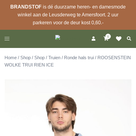
BRANDSTOF
is dé duurzame heren- en damesmode
winkel aan de Leusderweg te Amersfoort. 2 uur
parkeren voor de deur kost 0,60.-
Ga
0
Zoek
Toggle
naar
menu
de
inhoud
Home
/
Shop
/
Shop
/
Truien
/
Ronde hals trui
/ ROOSENSTEIN
WOLKE TRUI RIEN ICE