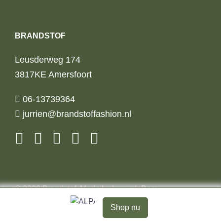
BRANDSTOF
Leusderweg 174
3817KE Amersfoort
06-13739364
jurrien@brandstoffashion.nl
© 2026 Brandstof. Made by
buro_deBom
.
Shop nu