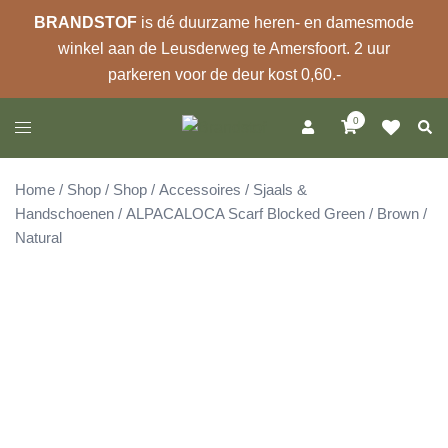
BRANDSTOF
is dé duurzame heren- en damesmode
winkel aan de Leusderweg te Amersfoort. 2 uur
parkeren voor de deur kost 0,60.-
Ga
0
Zoek
Toggle
naar
menu
de
inhoud
Home
/
Shop
/
Shop
/
Accessoires
/
Sjaals &
Handschoenen
/ ALPACALOCA Scarf Blocked Green / Brown /
Natural