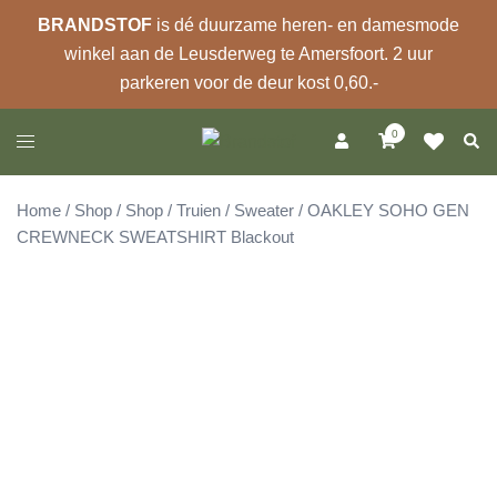
BRANDSTOF
is dé duurzame heren- en damesmode
winkel aan de Leusderweg te Amersfoort. 2 uur
parkeren voor de deur kost 0,60.-
Ga
0
Zoek
Toggle
naar
menu
de
inhoud
Home
/
Shop
/
Shop
/
Truien
/
Sweater
/ OAKLEY SOHO GEN
CREWNECK SWEATSHIRT Blackout
Sale 25%