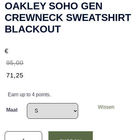
OAKLEY SOHO GEN
CREWNECK SWEATSHIRT
BLACKOUT
€
95,00
Oorspronkelijke
Huidige
71,25
prijs
prijs
was:
is:
Earn up to 4 points.
€95,00.
€71,25.
Wissen
Maat
OAKLEY