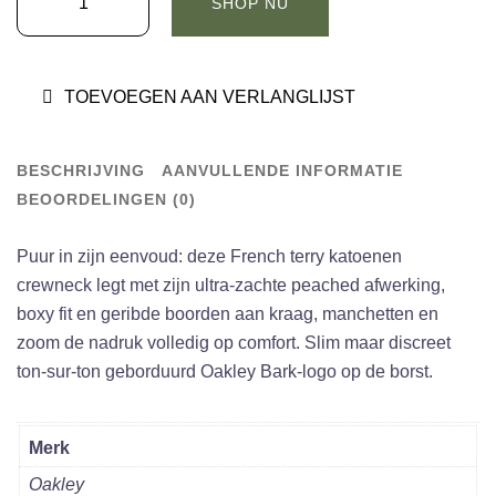
SHOP NU
SOHO
GEN
CREWNECK
TOEVOEGEN AAN VERLANGLIJST
SWEATSHIRT
Blackout
aantal
BESCHRIJVING
AANVULLENDE INFORMATIE
BEOORDELINGEN (0)
Puur in zijn eenvoud: deze French terry katoenen
crewneck legt met zijn ultra-zachte peached afwerking,
boxy fit en geribde boorden aan kraag, manchetten en
zoom de nadruk volledig op comfort. Slim maar discreet
ton-sur-ton geborduurd Oakley Bark-logo op de borst.
Merk
Oakley