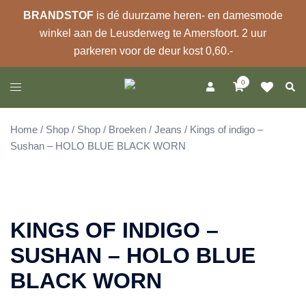
BRANDSTOF
is dé duurzame heren- en damesmode
winkel aan de Leusderweg te Amersfoort. 2 uur
parkeren voor de deur kost 0,60.-
Ga
0
Zoek
Toggle
naar
menu
de
inhoud
Home
/
Shop
/
Shop
/
Broeken
/
Jeans
/ Kings of indigo –
Sushan – HOLO BLUE BLACK WORN
KINGS OF INDIGO –
SUSHAN – HOLO BLUE
BLACK WORN