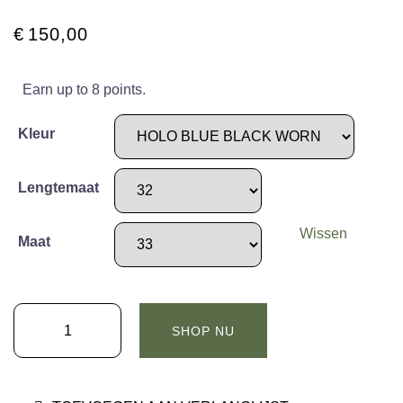
€
150,00
Earn up to 8 points.
Kleur
Lengtemaat
Wissen
Maat
Kings
SHOP NU
of
indigo
-