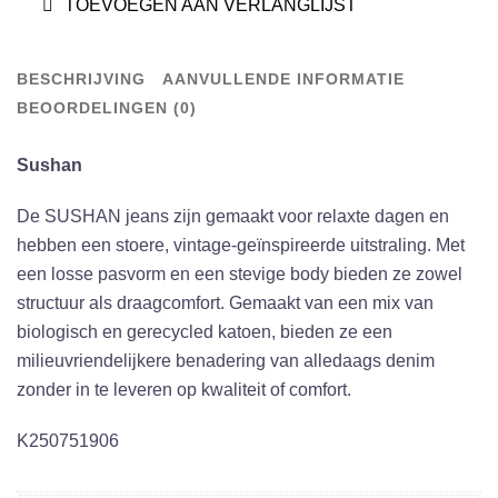
TOEVOEGEN AAN VERLANGLIJST
Sushan
-
HOLO
BESCHRIJVING
AANVULLENDE INFORMATIE
BLUE
BEOORDELINGEN (0)
BLACK
WORN
Sushan
aantal
De SUSHAN jeans zijn gemaakt voor relaxte dagen en
hebben een stoere, vintage-geïnspireerde uitstraling. Met
een losse pasvorm en een stevige body bieden ze zowel
structuur als draagcomfort. Gemaakt van een mix van
biologisch en gerecycled katoen, bieden ze een
milieuvriendelijkere benadering van alledaags denim
zonder in te leveren op kwaliteit of comfort.
K250751906