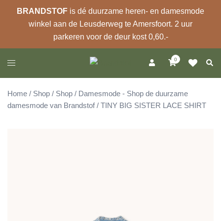
BRANDSTOF
is dé duurzame heren- en damesmode
winkel aan de Leusderweg te Amersfoort. 2 uur
parkeren voor de deur kost 0,60.-
Ga
0
Zoek
Toggle
naar
menu
de
inhoud
Home
/
Shop
/
Shop
/
Damesmode - Shop de duurzame
damesmode van Brandstof
/ TINY BIG SISTER LACE SHIRT