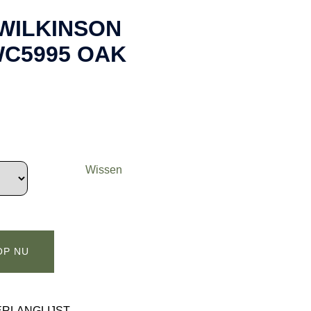
WILKINSON
C5995 OAK
Wissen
OP NU
ERLANGLIJST