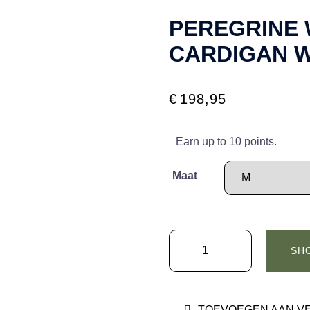
PEREGRINE 
CARDIGAN W
€
198,95
Earn up to 10 points.
Maat
PEREGRINE
SH
Wilkinson
Cardigan
WC5995
TOEVOEGEN AAN V
Oak