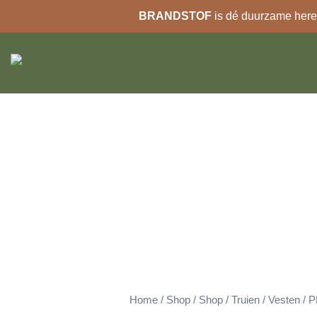
BRANDSTOF
is dé duurzame heren
Ga
naar
de
inhoud
Home
/
Shop
/
Shop
/
Truien
/
Vesten
/ P